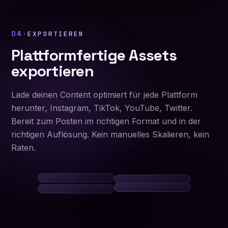
04
·
EXPORTIEREN
Plattformfertige Assets
exportieren
Lade deinen Content optimiert für jede Plattform
herunter, Instagram, TikTok, YouTube, Twitter.
Bereit zum Posten im richtigen Format und in der
richtigen Auflösung. Kein manuelles Skalieren, kein
Raten.
@ava.noir
@avanoir
24.8K likes
112K likes
Ava Noir
@avanoir
38K likes
9.4K likes
Instagram
TikTok
●
●
YouTube
●
Twitter
●