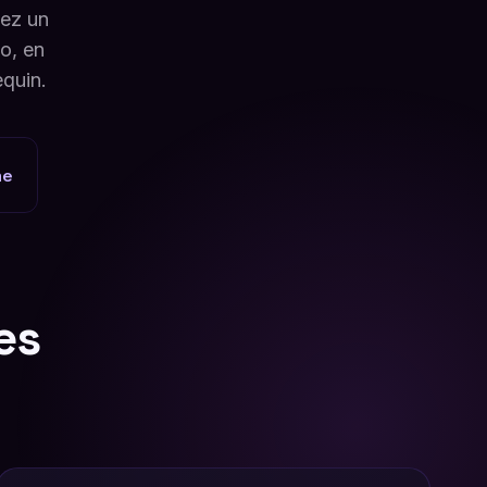
éez un
o, en
quin.
he
es