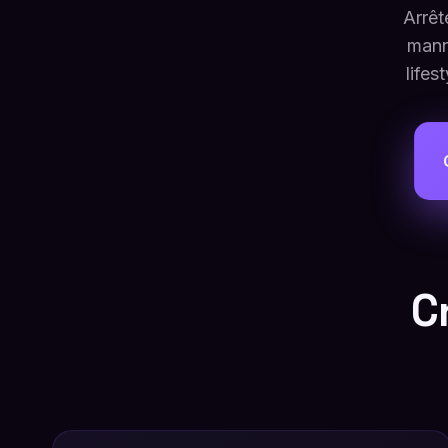
Arrêt
mann
life
C