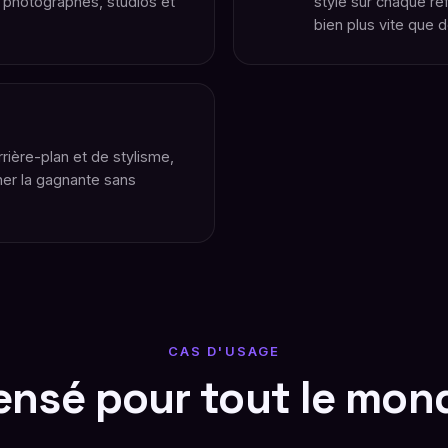
 photographes, studios et
style sur chaque r
bien plus vite que 
rière-plan et de stylisme,
ner la gagnante sans
CAS D'USAGE
ensé pour tout le mon