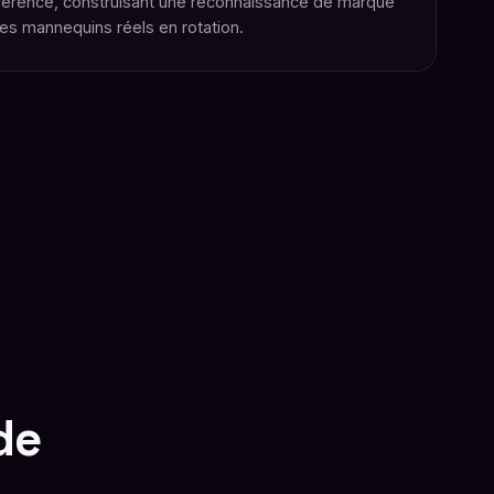
éférence, construisant une reconnaissance de marque
des mannequins réels en rotation.
de