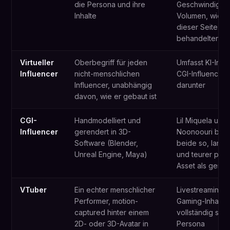
die Persona und ihre
Geschwindigkei
Inhalte
Volumen, wie di
dieser Seite
behandelten
Virtueller
Oberbegriff für jeden
Umfasst KI-Influ
Influencer
nicht-menschlichen
CGI-Influencer 
Influencer, unabhängig
darunter
davon, wie er gebaut ist
CGI-
Handmodelliert und
Lil Miquela und
Influencer
gerendert in 3D-
Noonoouri beg
Software (Blender,
beide so, lang
Unreal Engine, Maya)
und teurer pro
Asset als gener
VTuber
Ein echter menschlicher
Livestreaming-
Performer, motion-
Gaming-Inhalte,
captured hinter einem
vollständig syn
2D- oder 3D-Avatar in
Persona